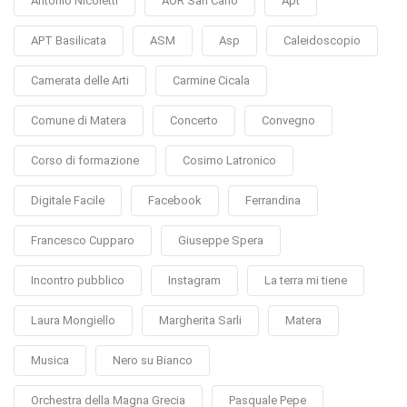
Antonio Nicoletti
AOR San Carlo
Apt
APT Basilicata
ASM
Asp
Caleidoscopio
Camerata delle Arti
Carmine Cicala
Comune di Matera
Concerto
Convegno
Corso di formazione
Cosimo Latronico
Digitale Facile
Facebook
Ferrandina
Francesco Cupparo
Giuseppe Spera
Incontro pubblico
Instagram
La terra mi tiene
Laura Mongiello
Margherita Sarli
Matera
Musica
Nero su Bianco
Orchestra della Magna Grecia
Pasquale Pepe