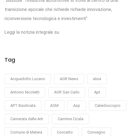
“bussola”: l’industria automotive si trova al centro di una
transizione epocale che richiede richiede innovazione,
riconversione tecnologica e investimenti”.
Leggi la notizia integrale su
Tag
Acquedotto Lucano
AGR News
alsia
Antonio Nicoletti
AOR San Carlo
Apt
APT Basilicata
ASM
Asp
Caleidoscopio
Camerata delle Arti
Carmine Cicala
Comune di Matera
Concerto
Convegno