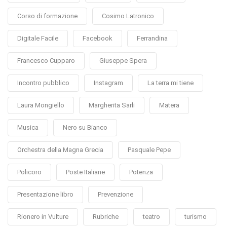
Corso di formazione
Cosimo Latronico
Digitale Facile
Facebook
Ferrandina
Francesco Cupparo
Giuseppe Spera
Incontro pubblico
Instagram
La terra mi tiene
Laura Mongiello
Margherita Sarli
Matera
Musica
Nero su Bianco
Orchestra della Magna Grecia
Pasquale Pepe
Policoro
Poste Italiane
Potenza
Presentazione libro
Prevenzione
Rionero in Vulture
Rubriche
teatro
turismo