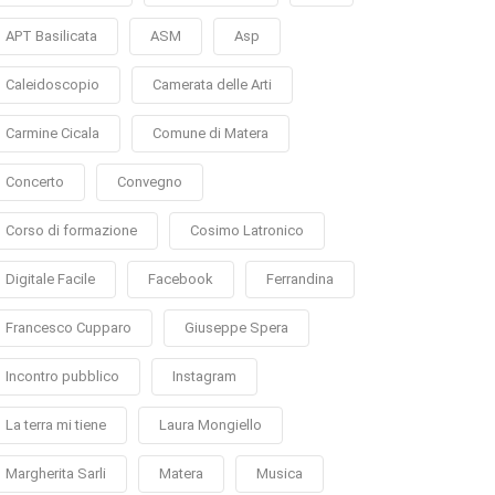
APT Basilicata
ASM
Asp
Caleidoscopio
Camerata delle Arti
Carmine Cicala
Comune di Matera
Concerto
Convegno
Corso di formazione
Cosimo Latronico
Digitale Facile
Facebook
Ferrandina
Francesco Cupparo
Giuseppe Spera
Incontro pubblico
Instagram
La terra mi tiene
Laura Mongiello
Margherita Sarli
Matera
Musica