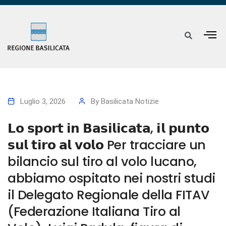
Luglio 3, 2026
By
Basilicata Notizie
𝗟𝗼 𝘀𝗽𝗼𝗿𝘁 𝗶𝗻 𝗕𝗮𝘀𝗶𝗹𝗶𝗰𝗮𝘁𝗮, 𝗶𝗹 𝗽𝘂𝗻𝘁𝗼
𝘀𝘂𝗹 𝘁𝗶𝗿𝗼 𝗮𝗹 𝘃𝗼𝗹𝗼 Per tracciare un
bilancio sul tiro al volo lucano,
abbiamo ospitato nei nostri studi
il Delegato Regionale della FITAV
(Federazione Italiana Tiro al