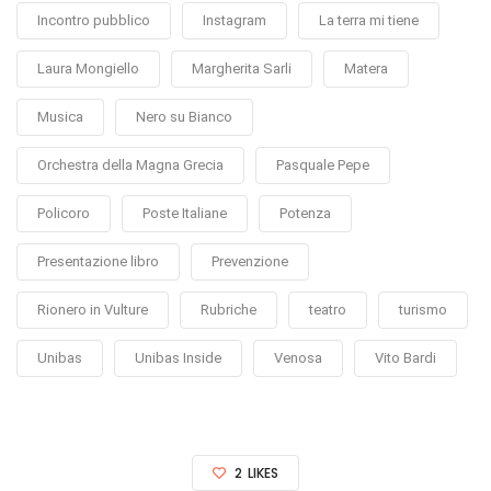
Incontro pubblico
Instagram
La terra mi tiene
Laura Mongiello
Margherita Sarli
Matera
Musica
Nero su Bianco
Orchestra della Magna Grecia
Pasquale Pepe
Policoro
Poste Italiane
Potenza
Presentazione libro
Prevenzione
Rionero in Vulture
Rubriche
teatro
turismo
Unibas
Unibas Inside
Venosa
Vito Bardi
2
LIKES