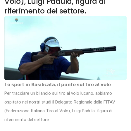
Volo), Luigi Padula, figura di
riferimento del settore.
𝗟𝗼 𝘀𝗽𝗼𝗿𝘁 𝗶𝗻 𝗕𝗮𝘀𝗶𝗹𝗶𝗰𝗮𝘁𝗮, 𝗶𝗹 𝗽𝘂𝗻𝘁𝗼 𝘀𝘂𝗹 𝘁𝗶𝗿𝗼 𝗮𝗹 𝘃𝗼𝗹𝗼
Per tracciare un bilancio sul tiro al volo lucano, abbiamo
ospitato nei nostri studi il Delegato Regionale della FITAV
(Federazione Italiana Tiro al Volo), Luigi Padula, figura di
riferimento del settore.