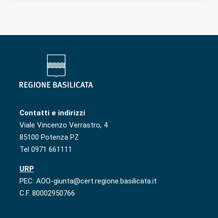
Contatti e indirizzi
Viale Vincenzo Verrastro, 4
85100 Potenza PZ
Tel 0971 661111
URP
PEC: AOO-giunta@cert.regione.basilicata.it
C.F. 80002950766