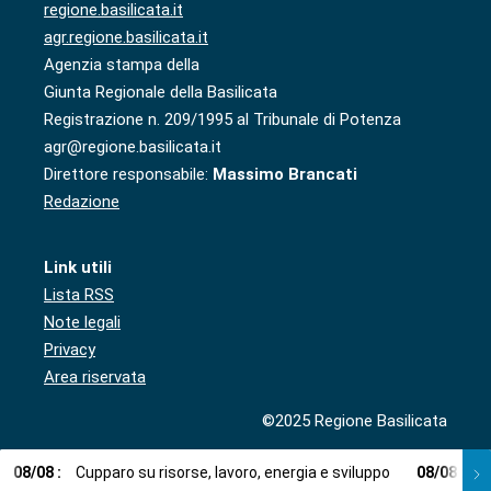
regione.basilicata.it
agr.regione.basilicata.it
Agenzia stampa della
Giunta Regionale della Basilicata
Registrazione n. 209/1995 al Tribunale di Potenza
agr@regione.basilicata.it
Direttore responsabile:
Massimo Brancati
Redazione
Link utili
Lista RSS
Note legali
Privacy
Area riservata
©2025 Regione Basilicata
08
/
08
:
Cupparo su risorse, lavoro, energia e sviluppo
08
/
08
:
L