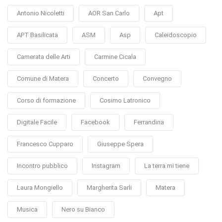
Antonio Nicoletti
AOR San Carlo
Apt
APT Basilicata
ASM
Asp
Caleidoscopio
Camerata delle Arti
Carmine Cicala
Comune di Matera
Concerto
Convegno
Corso di formazione
Cosimo Latronico
Digitale Facile
Facebook
Ferrandina
Francesco Cupparo
Giuseppe Spera
Incontro pubblico
Instagram
La terra mi tiene
Laura Mongiello
Margherita Sarli
Matera
Musica
Nero su Bianco