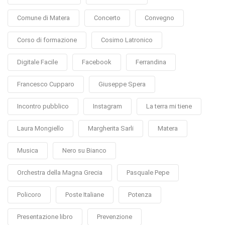
Comune di Matera
Concerto
Convegno
Corso di formazione
Cosimo Latronico
Digitale Facile
Facebook
Ferrandina
Francesco Cupparo
Giuseppe Spera
Incontro pubblico
Instagram
La terra mi tiene
Laura Mongiello
Margherita Sarli
Matera
Musica
Nero su Bianco
Orchestra della Magna Grecia
Pasquale Pepe
Policoro
Poste Italiane
Potenza
Presentazione libro
Prevenzione