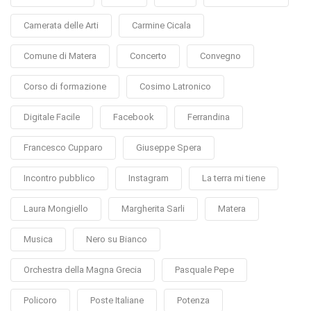
Camerata delle Arti
Carmine Cicala
Comune di Matera
Concerto
Convegno
Corso di formazione
Cosimo Latronico
Digitale Facile
Facebook
Ferrandina
Francesco Cupparo
Giuseppe Spera
Incontro pubblico
Instagram
La terra mi tiene
Laura Mongiello
Margherita Sarli
Matera
Musica
Nero su Bianco
Orchestra della Magna Grecia
Pasquale Pepe
Policoro
Poste Italiane
Potenza