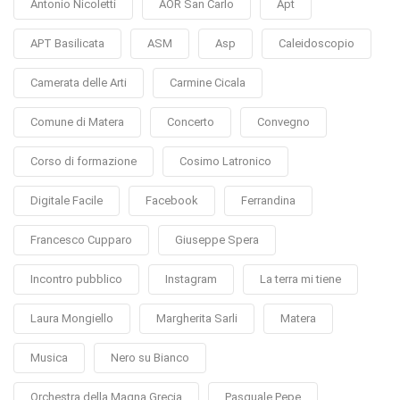
Antonio Nicoletti
AOR San Carlo
Apt
APT Basilicata
ASM
Asp
Caleidoscopio
Camerata delle Arti
Carmine Cicala
Comune di Matera
Concerto
Convegno
Corso di formazione
Cosimo Latronico
Digitale Facile
Facebook
Ferrandina
Francesco Cupparo
Giuseppe Spera
Incontro pubblico
Instagram
La terra mi tiene
Laura Mongiello
Margherita Sarli
Matera
Musica
Nero su Bianco
Orchestra della Magna Grecia
Pasquale Pepe