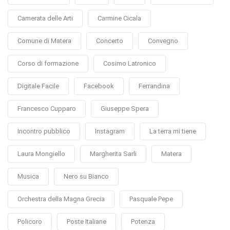
Camerata delle Arti
Carmine Cicala
Comune di Matera
Concerto
Convegno
Corso di formazione
Cosimo Latronico
Digitale Facile
Facebook
Ferrandina
Francesco Cupparo
Giuseppe Spera
Incontro pubblico
Instagram
La terra mi tiene
Laura Mongiello
Margherita Sarli
Matera
Musica
Nero su Bianco
Orchestra della Magna Grecia
Pasquale Pepe
Policoro
Poste Italiane
Potenza