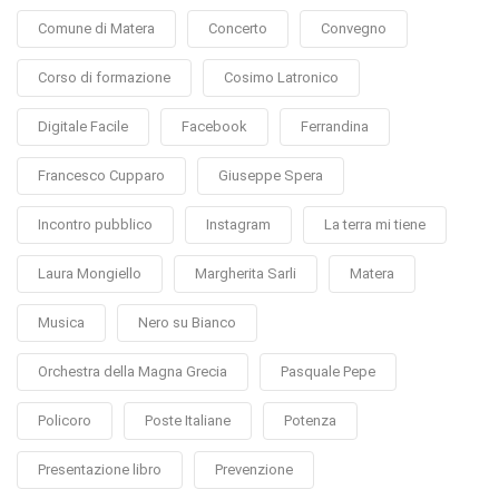
Comune di Matera
Concerto
Convegno
Corso di formazione
Cosimo Latronico
Digitale Facile
Facebook
Ferrandina
Francesco Cupparo
Giuseppe Spera
Incontro pubblico
Instagram
La terra mi tiene
Laura Mongiello
Margherita Sarli
Matera
Musica
Nero su Bianco
Orchestra della Magna Grecia
Pasquale Pepe
Policoro
Poste Italiane
Potenza
Presentazione libro
Prevenzione