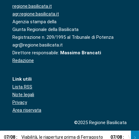
regione.basilicata.it
agr.regione.basilicata.it
Agenzia stampa della
Giunta Regionale della Basilicata
Registrazione n. 209/1995 al Tribunale di Potenza
agr@regione.basilicata.it
Direttore responsabile:
Massimo Brancati
Redazione
Link utili
Lista RSS
Note legali
Privacy
Area riservata
©2025 Regione Basilicata
07
/
08
:
Viabilità, le riaperture prima di Ferragosto
07
/
08
:
Via l