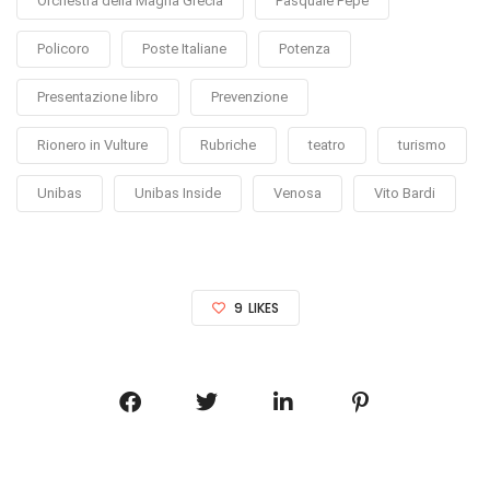
Orchestra della Magna Grecia
Pasquale Pepe
Policoro
Poste Italiane
Potenza
Presentazione libro
Prevenzione
Rionero in Vulture
Rubriche
teatro
turismo
Unibas
Unibas Inside
Venosa
Vito Bardi
9
LIKES