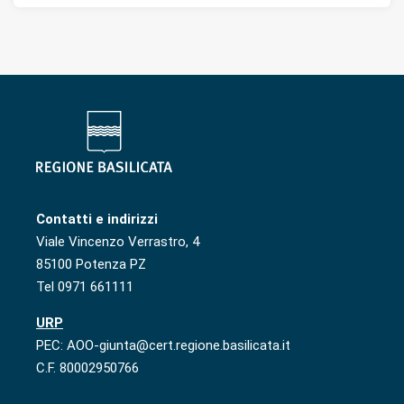
Contatti e indirizzi
Viale Vincenzo Verrastro, 4
85100 Potenza PZ
Tel 0971 661111
URP
PEC: AOO-giunta@cert.regione.basilicata.it
C.F. 80002950766