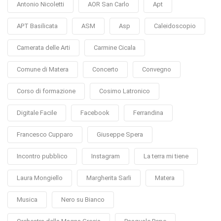
Antonio Nicoletti
AOR San Carlo
Apt
APT Basilicata
ASM
Asp
Caleidoscopio
Camerata delle Arti
Carmine Cicala
Comune di Matera
Concerto
Convegno
Corso di formazione
Cosimo Latronico
Digitale Facile
Facebook
Ferrandina
Francesco Cupparo
Giuseppe Spera
Incontro pubblico
Instagram
La terra mi tiene
Laura Mongiello
Margherita Sarli
Matera
Musica
Nero su Bianco