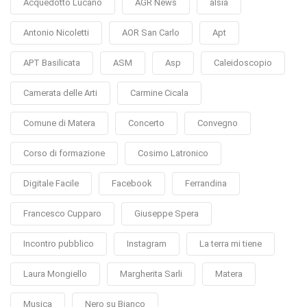
Acquedotto Lucano
AGR News
alsia
Antonio Nicoletti
AOR San Carlo
Apt
APT Basilicata
ASM
Asp
Caleidoscopio
Camerata delle Arti
Carmine Cicala
Comune di Matera
Concerto
Convegno
Corso di formazione
Cosimo Latronico
Digitale Facile
Facebook
Ferrandina
Francesco Cupparo
Giuseppe Spera
Incontro pubblico
Instagram
La terra mi tiene
Laura Mongiello
Margherita Sarli
Matera
Musica
Nero su Bianco