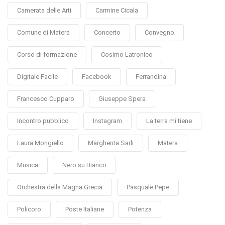
Camerata delle Arti
Carmine Cicala
Comune di Matera
Concerto
Convegno
Corso di formazione
Cosimo Latronico
Digitale Facile
Facebook
Ferrandina
Francesco Cupparo
Giuseppe Spera
Incontro pubblico
Instagram
La terra mi tiene
Laura Mongiello
Margherita Sarli
Matera
Musica
Nero su Bianco
Orchestra della Magna Grecia
Pasquale Pepe
Policoro
Poste Italiane
Potenza