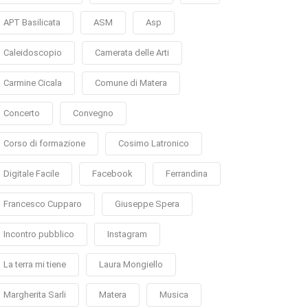
APT Basilicata
ASM
Asp
Caleidoscopio
Camerata delle Arti
Carmine Cicala
Comune di Matera
Concerto
Convegno
Corso di formazione
Cosimo Latronico
Digitale Facile
Facebook
Ferrandina
Francesco Cupparo
Giuseppe Spera
Incontro pubblico
Instagram
La terra mi tiene
Laura Mongiello
Margherita Sarli
Matera
Musica