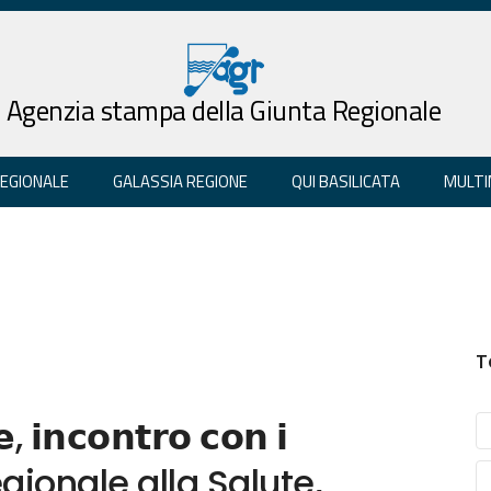
Agenzia stampa della Giunta Regionale
REGIONALE
GALASSIA REGIONE
QUI BASILICATA
MULTI
T
𝗲, 𝗶𝗻𝗰𝗼𝗻𝘁𝗿𝗼 𝗰𝗼𝗻 𝗶
 regionale alla Salute,