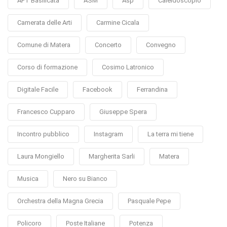
APT Basilicata
ASM
Asp
Caleidoscopio
Camerata delle Arti
Carmine Cicala
Comune di Matera
Concerto
Convegno
Corso di formazione
Cosimo Latronico
Digitale Facile
Facebook
Ferrandina
Francesco Cupparo
Giuseppe Spera
Incontro pubblico
Instagram
La terra mi tiene
Laura Mongiello
Margherita Sarli
Matera
Musica
Nero su Bianco
Orchestra della Magna Grecia
Pasquale Pepe
Policoro
Poste Italiane
Potenza