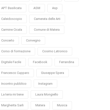
APT Basilicata
ASM
Asp
Caleidoscopio
Camerata delle Arti
Carmine Cicala
Comune di Matera
Concerto
Convegno
Corso di formazione
Cosimo Latronico
Digitale Facile
Facebook
Ferrandina
Francesco Cupparo
Giuseppe Spera
Incontro pubblico
Instagram
La terra mi tiene
Laura Mongiello
Margherita Sarli
Matera
Musica