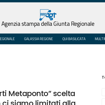
Agenzia stampa della Giunta Regionale
REGIONALE
GALASSIA REGIONE
QUI BASILICATA
MULTI
T
ti Metaponto” scelta
 ci siamo limitati alla