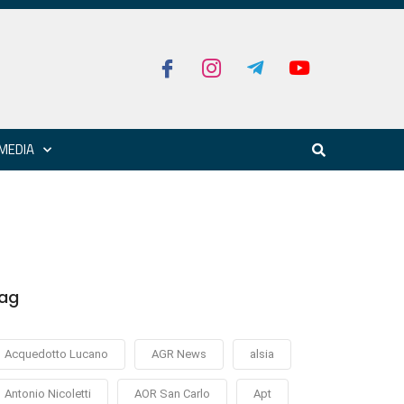
MEDIA
ag
Acquedotto Lucano
AGR News
alsia
Antonio Nicoletti
AOR San Carlo
Apt