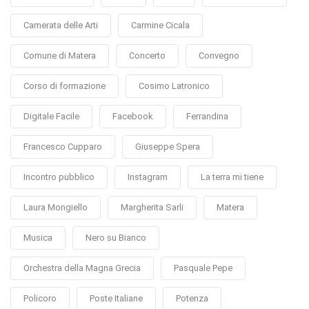
Camerata delle Arti
Carmine Cicala
Comune di Matera
Concerto
Convegno
Corso di formazione
Cosimo Latronico
Digitale Facile
Facebook
Ferrandina
Francesco Cupparo
Giuseppe Spera
Incontro pubblico
Instagram
La terra mi tiene
Laura Mongiello
Margherita Sarli
Matera
Musica
Nero su Bianco
Orchestra della Magna Grecia
Pasquale Pepe
Policoro
Poste Italiane
Potenza