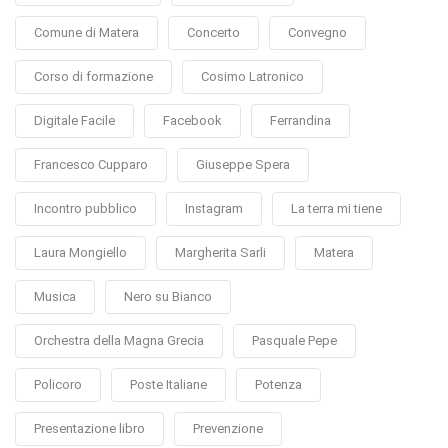
Comune di Matera
Concerto
Convegno
Corso di formazione
Cosimo Latronico
Digitale Facile
Facebook
Ferrandina
Francesco Cupparo
Giuseppe Spera
Incontro pubblico
Instagram
La terra mi tiene
Laura Mongiello
Margherita Sarli
Matera
Musica
Nero su Bianco
Orchestra della Magna Grecia
Pasquale Pepe
Policoro
Poste Italiane
Potenza
Presentazione libro
Prevenzione