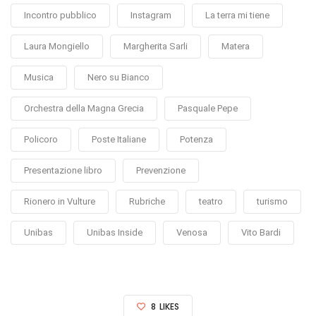
Incontro pubblico
Instagram
La terra mi tiene
Laura Mongiello
Margherita Sarli
Matera
Musica
Nero su Bianco
Orchestra della Magna Grecia
Pasquale Pepe
Policoro
Poste Italiane
Potenza
Presentazione libro
Prevenzione
Rionero in Vulture
Rubriche
teatro
turismo
Unibas
Unibas Inside
Venosa
Vito Bardi
8
LIKES