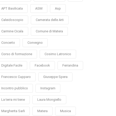
APT Basilicata
ASM
Asp
Caleidoscopio
Camerata delle Arti
Carmine Cicala
Comune di Matera
Concerto
Convegno
Corso di formazione
Cosimo Latronico
Digitale Facile
Facebook
Ferrandina
Francesco Cupparo
Giuseppe Spera
Incontro pubblico
Instagram
La terra mi tiene
Laura Mongiello
Margherita Sarli
Matera
Musica