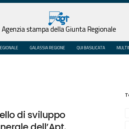
Agenzia stampa della Giunta Regionale
REGIONALE
GALASSIA REGIONE
QUI BASILICATA
MULTI
T
llo di sviluppo
enerale dell’Apt,