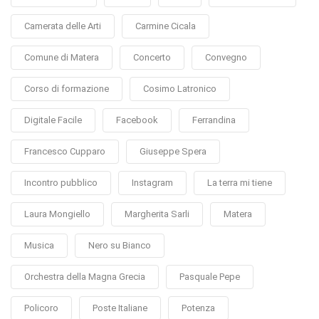
Camerata delle Arti
Carmine Cicala
Comune di Matera
Concerto
Convegno
Corso di formazione
Cosimo Latronico
Digitale Facile
Facebook
Ferrandina
Francesco Cupparo
Giuseppe Spera
Incontro pubblico
Instagram
La terra mi tiene
Laura Mongiello
Margherita Sarli
Matera
Musica
Nero su Bianco
Orchestra della Magna Grecia
Pasquale Pepe
Policoro
Poste Italiane
Potenza