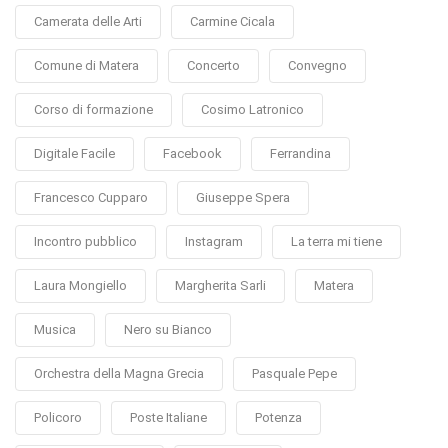
Camerata delle Arti
Carmine Cicala
Comune di Matera
Concerto
Convegno
Corso di formazione
Cosimo Latronico
Digitale Facile
Facebook
Ferrandina
Francesco Cupparo
Giuseppe Spera
Incontro pubblico
Instagram
La terra mi tiene
Laura Mongiello
Margherita Sarli
Matera
Musica
Nero su Bianco
Orchestra della Magna Grecia
Pasquale Pepe
Policoro
Poste Italiane
Potenza