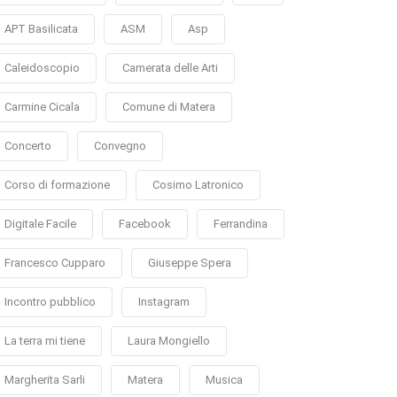
APT Basilicata
ASM
Asp
Caleidoscopio
Camerata delle Arti
Carmine Cicala
Comune di Matera
Concerto
Convegno
Corso di formazione
Cosimo Latronico
Digitale Facile
Facebook
Ferrandina
Francesco Cupparo
Giuseppe Spera
Incontro pubblico
Instagram
La terra mi tiene
Laura Mongiello
Margherita Sarli
Matera
Musica