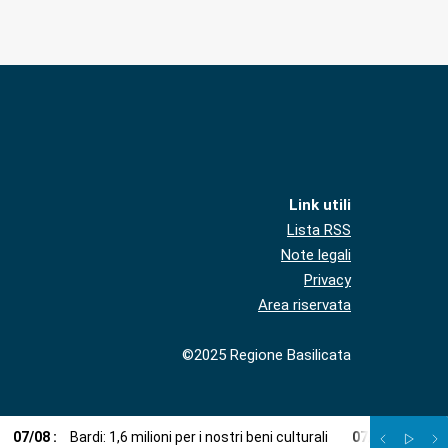
Link utili
Lista RSS
Note legali
Privacy
Area riservata
©2025 Regione Basilicata
07
/
08
:
Bardi: 1,6 milioni per i nostri beni culturali
07
/
08
:
Una ca