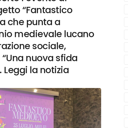
getto “Fantastico
va che punta a
onio medievale lucano
razione sociale,
: “Una nuova sfida
. Leggi la notizia