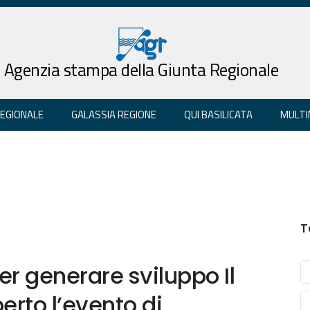
Agenzia stampa della Giunta Regionale
REGIONALE
GALASSIA REGIONE
QUI BASILICATA
MULTI
T
r generare sviluppo Il
erto l’evento di