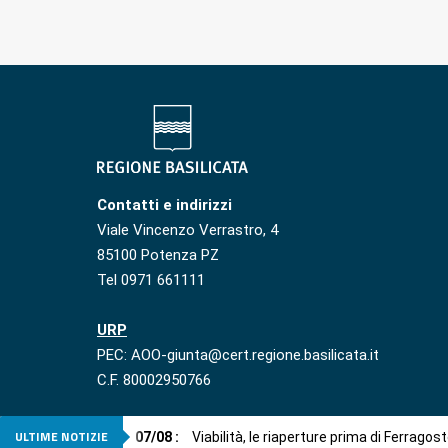
Contatti e indirizzi
Viale Vincenzo Verrastro, 4
85100 Potenza PZ
Tel 0971 661111
URP
PEC: AOO-giunta@cert.regione.basilicata.it
C.F. 80002950766
ULTIME NOTIZIE
07
/
08
:
Viabilità, le riaperture prima di Ferragos