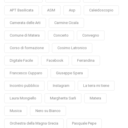
APT Basilicata
ASM
Asp
Caleidoscopio
Camerata delle Arti
Carmine Cicala
Comune di Matera
Concerto
Convegno
Corso di formazione
Cosimo Latronico
Digitale Facile
Facebook
Ferrandina
Francesco Cupparo
Giuseppe Spera
Incontro pubblico
Instagram
La terra mi tiene
Laura Mongiello
Margherita Sarli
Matera
Musica
Nero su Bianco
Orchestra della Magna Grecia
Pasquale Pepe