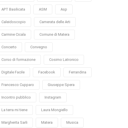
APT Basilicata
ASM
Asp
Caleidoscopio
Camerata delle Arti
Carmine Cicala
Comune di Matera
Concerto
Convegno
Corso di formazione
Cosimo Latronico
Digitale Facile
Facebook
Ferrandina
Francesco Cupparo
Giuseppe Spera
Incontro pubblico
Instagram
La terra mi tiene
Laura Mongiello
Margherita Sarli
Matera
Musica