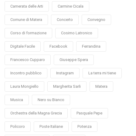
Camerata delle Arti
Carmine Cicala
Comune di Matera
Concerto
Convegno
Corso di formazione
Cosimo Latronico
Digitale Facile
Facebook
Ferrandina
Francesco Cupparo
Giuseppe Spera
Incontro pubblico
Instagram
La terra mi tiene
Laura Mongiello
Margherita Sarli
Matera
Musica
Nero su Bianco
Orchestra della Magna Grecia
Pasquale Pepe
Policoro
Poste Italiane
Potenza