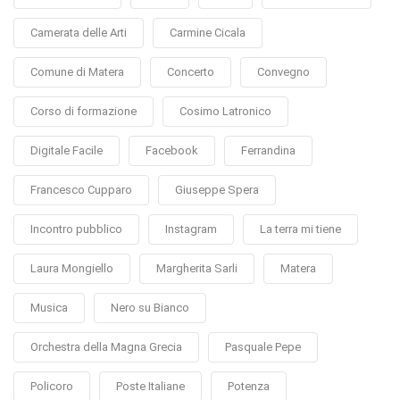
Camerata delle Arti
Carmine Cicala
Comune di Matera
Concerto
Convegno
Corso di formazione
Cosimo Latronico
Digitale Facile
Facebook
Ferrandina
Francesco Cupparo
Giuseppe Spera
Incontro pubblico
Instagram
La terra mi tiene
Laura Mongiello
Margherita Sarli
Matera
Musica
Nero su Bianco
Orchestra della Magna Grecia
Pasquale Pepe
Policoro
Poste Italiane
Potenza