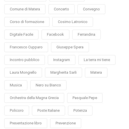
Comune di Matera
Concerto
Convegno
Corso di formazione
Cosimo Latronico
Digitale Facile
Facebook
Ferrandina
Francesco Cupparo
Giuseppe Spera
Incontro pubblico
Instagram
La terra mi tiene
Laura Mongiello
Margherita Sarli
Matera
Musica
Nero su Bianco
Orchestra della Magna Grecia
Pasquale Pepe
Policoro
Poste Italiane
Potenza
Presentazione libro
Prevenzione