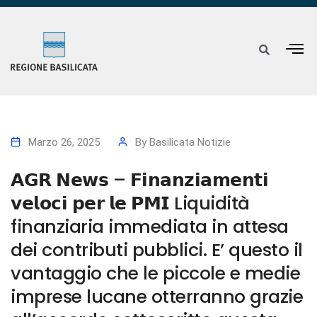
Marzo 26, 2025
By
Basilicata Notizie
𝗔𝗚𝗥 𝗡𝗲𝘄𝘀 – 𝗙𝗶𝗻𝗮𝗻𝘇𝗶𝗮𝗺𝗲𝗻𝘁𝗶
𝘃𝗲𝗹𝗼𝗰𝗶 𝗽𝗲𝗿 𝗹𝗲 𝗣𝗠𝗜 Liquidità
finanziaria immediata in attesa
dei contributi pubblici. E’ questo il
vantaggio che le piccole e medie
imprese lucane otterranno grazie