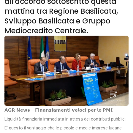
all’accordo sottoscritto questa
mattina tra Regione Basilicata,
Sviluppo Basilicata e Gruppo
Mediocredito Centrale.
𝗔𝗚𝗥 𝗡𝗲𝘄𝘀 – 𝗙𝗶𝗻𝗮𝗻𝘇𝗶𝗮𝗺𝗲𝗻𝘁𝗶 𝘃𝗲𝗹𝗼𝗰𝗶 𝗽𝗲𝗿 𝗹𝗲 𝗣𝗠𝗜
Liquidità finanziaria immediata in attesa dei contributi pubblici.
E’ questo il vantaggio che le piccole e medie imprese lucane