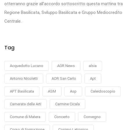
otterranno grazie all’accordo sottoscritto questa mattina tra
Regione Basilicata, Sviluppo Basilicata e Gruppo Mediocredito
Centrale.
Tag
Acquedotto Lucano
AGR News
alsia
Antonio Nicoletti
AOR San Carlo
Apt
APT Basilicata
ASM
Asp
Caleidoscopio
Camerata delle Arti
Carmine Cicala
Comune di Matera
Concerto
Convegno
Corso di formazione
Cosimo Latronico