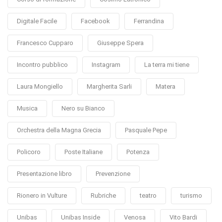
Digitale Facile
Facebook
Ferrandina
Francesco Cupparo
Giuseppe Spera
Incontro pubblico
Instagram
La terra mi tiene
Laura Mongiello
Margherita Sarli
Matera
Musica
Nero su Bianco
Orchestra della Magna Grecia
Pasquale Pepe
Policoro
Poste Italiane
Potenza
Presentazione libro
Prevenzione
Rionero in Vulture
Rubriche
teatro
turismo
Unibas
Unibas Inside
Venosa
Vito Bardi