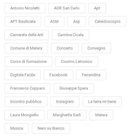
Antonio Nicoletti
AOR San Carlo
Apt
APT Basilicata
ASM
Asp
Caleidoscopio
Camerata delle Arti
Carmine Cicala
Comune di Matera
Concerto
Convegno
Corso di formazione
Cosimo Latronico
Digitale Facile
Facebook
Ferrandina
Francesco Cupparo
Giuseppe Spera
Incontro pubblico
Instagram
La terra mi tiene
Laura Mongiello
Margherita Sarli
Matera
Musica
Nero su Bianco