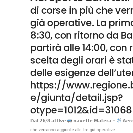
di corse in più che ver
già operative. La prim
8:30, con ritorno da Ba
partirà alle 14:00, con r
scelta degli orari è st
delle esigenze dell’ute
https://www.regione.ba
e/giunta/detail.jsp?
otype=1012&id=31068
𝗗𝗮𝗹 𝟮𝟲/𝟴 𝗮𝘁𝘁𝗶𝘃𝗲
𝗻𝗮𝘃𝗲𝘁𝘁𝗲 𝗠𝗮𝘁𝗲𝗿𝗮 –
𝗔𝗲𝗿
che verranno aggiunte alle tre già operative.