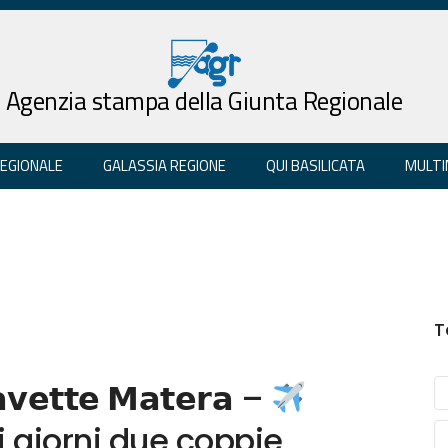
Agenzia stampa della Giunta Regionale
REGIONALE
GALASSIA REGIONE
QUI BASILICATA
MULTI
T
𝘃𝗲𝘁𝘁𝗲 𝗠𝗮𝘁𝗲𝗿𝗮 –
tutti i giorni due coppie