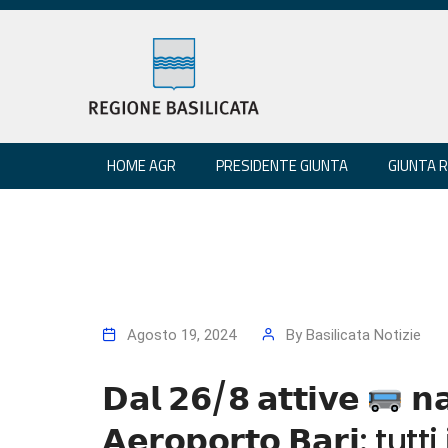
HOME AGR
PRESIDENTE GIUNTA
GIUNTA 
Agosto 19, 2024
By
Basilicata Notizie
𝗗𝗮𝗹 𝟮𝟲/𝟴 𝗮𝘁𝘁𝗶𝘃𝗲
𝗻𝗮
𝗔𝗲𝗿𝗼𝗽𝗼𝗿𝘁𝗼 𝗕𝗮𝗿𝗶: 