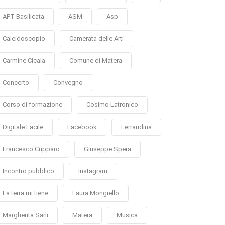
APT Basilicata
ASM
Asp
Caleidoscopio
Camerata delle Arti
Carmine Cicala
Comune di Matera
Concerto
Convegno
Corso di formazione
Cosimo Latronico
Digitale Facile
Facebook
Ferrandina
Francesco Cupparo
Giuseppe Spera
Incontro pubblico
Instagram
La terra mi tiene
Laura Mongiello
Margherita Sarli
Matera
Musica