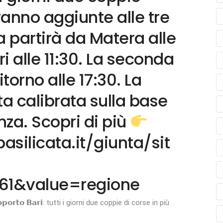
ranno aggiunte alle tre
a partirà da Matera alle
ri alle 11:30. La seconda
itorno alle 17:30. La
ata calibrata sulla base
nza. Scopri di più
silicata.it/giunta/sit
61&value=regione
𝗽𝗼𝗿𝘁𝗼 𝗕𝗮𝗿𝗶: tutti i giorni due coppie di corse in più