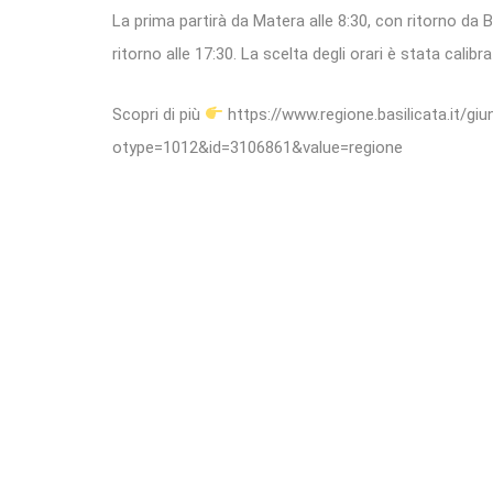
La prima partirà da Matera alle 8:30, con ritorno da B
ritorno alle 17:30. La scelta degli orari è stata calibr
Scopri di più
https://www.regione.basilicata.it/giun
otype=1012&id=3106861&value=regione