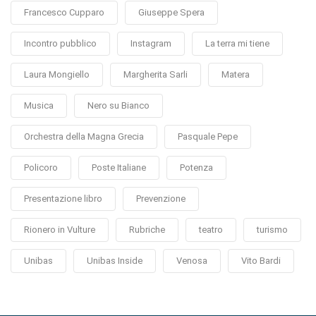
Francesco Cupparo
Giuseppe Spera
Incontro pubblico
Instagram
La terra mi tiene
Laura Mongiello
Margherita Sarli
Matera
Musica
Nero su Bianco
Orchestra della Magna Grecia
Pasquale Pepe
Policoro
Poste Italiane
Potenza
Presentazione libro
Prevenzione
Rionero in Vulture
Rubriche
teatro
turismo
Unibas
Unibas Inside
Venosa
Vito Bardi