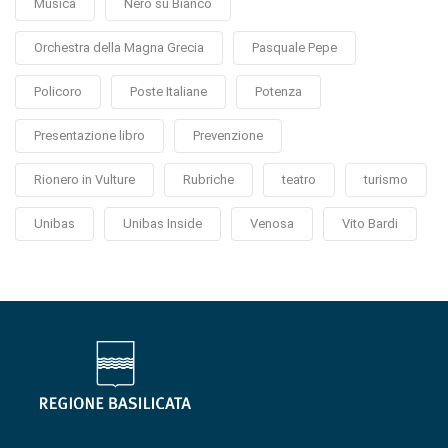
Musica
Nero su Bianco
Orchestra della Magna Grecia
Pasquale Pepe
Policoro
Poste Italiane
Potenza
Presentazione libro
Prevenzione
Rionero in Vulture
Rubriche
teatro
turismo
Unibas
Unibas Inside
Venosa
Vito Bardi