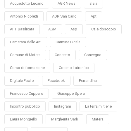
Acquedotto Lucano
AGR News
alsia
Antonio Nicoletti
AOR San Carlo
Apt
APT Basilicata
ASM
Asp
Caleidoscopio
Camerata delle Arti
Carmine Cicala
Comune di Matera
Concerto
Convegno
Corso di formazione
Cosimo Latronico
Digitale Facile
Facebook
Ferrandina
Francesco Cupparo
Giuseppe Spera
Incontro pubblico
Instagram
La terra mi tiene
Laura Mongiello
Margherita Sarli
Matera