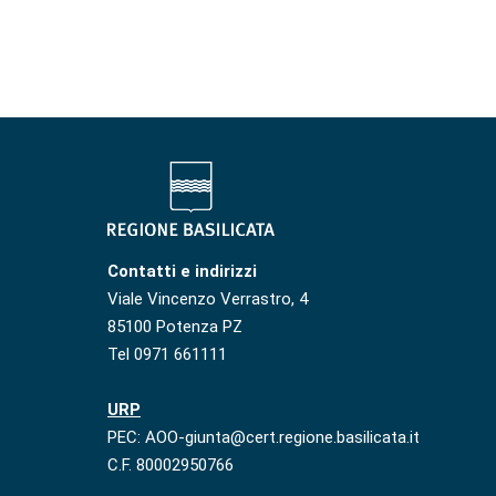
Contatti e indirizzi
Viale Vincenzo Verrastro, 4
85100 Potenza PZ
Tel 0971 661111
URP
PEC: AOO-giunta@cert.regione.basilicata.it
C.F. 80002950766