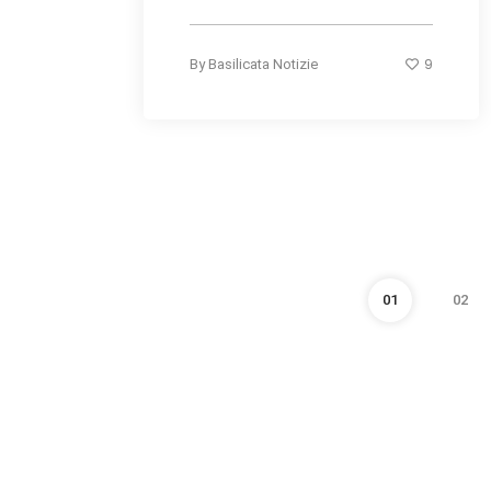
9
By
Basilicata Notizie
01
02