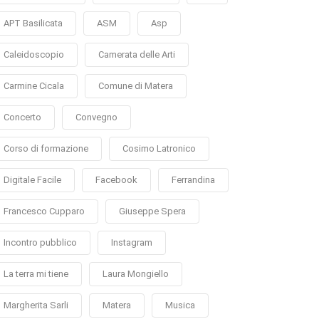
APT Basilicata
ASM
Asp
Caleidoscopio
Camerata delle Arti
Carmine Cicala
Comune di Matera
Concerto
Convegno
Corso di formazione
Cosimo Latronico
Digitale Facile
Facebook
Ferrandina
Francesco Cupparo
Giuseppe Spera
Incontro pubblico
Instagram
La terra mi tiene
Laura Mongiello
Margherita Sarli
Matera
Musica