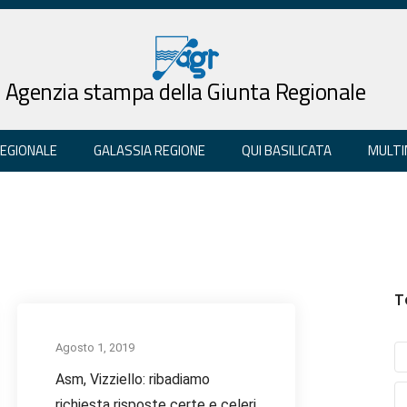
Agenzia stampa della Giunta Regionale
REGIONALE
GALASSIA REGIONE
QUI BASILICATA
MULTI
T
Agosto 1, 2019
Asm, Vizziello: ribadiamo
richiesta risposte certe e celeri