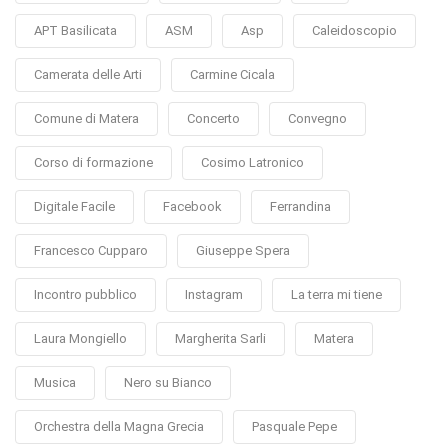
APT Basilicata
ASM
Asp
Caleidoscopio
Camerata delle Arti
Carmine Cicala
Comune di Matera
Concerto
Convegno
Corso di formazione
Cosimo Latronico
Digitale Facile
Facebook
Ferrandina
Francesco Cupparo
Giuseppe Spera
Incontro pubblico
Instagram
La terra mi tiene
Laura Mongiello
Margherita Sarli
Matera
Musica
Nero su Bianco
Orchestra della Magna Grecia
Pasquale Pepe