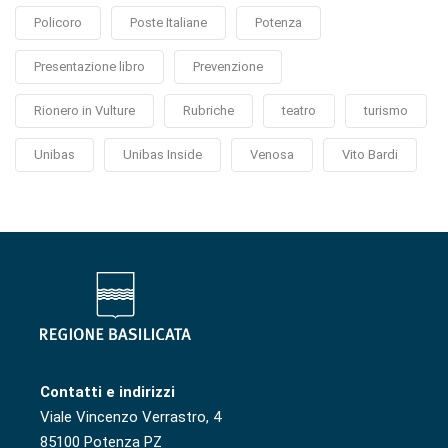
Policoro
Poste Italiane
Potenza
Presentazione libro
Prevenzione
Rionero in Vulture
Rubriche
teatro
turismo
Unibas
Unibas Inside
Venosa
Vito Bardi
Contatti e indirizzi
Viale Vincenzo Verrastro, 4
85100 Potenza PZ