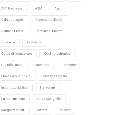
APT Basilicata
ASM
Asp
Caleidoscopio
Camerata delle Arti
Carmine Cicala
Comune di Matera
Concerto
Convegno
Corso di formazione
Cosimo Latronico
Digitale Facile
Facebook
Ferrandina
Francesco Cupparo
Giuseppe Spera
Incontro pubblico
Instagram
La terra mi tiene
Laura Mongiello
Margherita Sarli
Matera
Musica