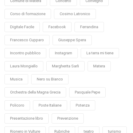
Comune di Matera
Concerto
Convegno
Corso di formazione
Cosimo Latronico
Digitale Facile
Facebook
Ferrandina
Francesco Cupparo
Giuseppe Spera
Incontro pubblico
Instagram
La terra mi tiene
Laura Mongiello
Margherita Sarli
Matera
Musica
Nero su Bianco
Orchestra della Magna Grecia
Pasquale Pepe
Policoro
Poste Italiane
Potenza
Presentazione libro
Prevenzione
Rionero in Vulture
Rubriche
teatro
turismo