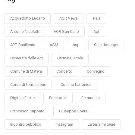
Acquedotto Lucano
AGR News
alsia
Antonio Nicoletti
AOR San Carlo
Apt
APT Basilicata
ASM
Asp
Caleidoscopio
Camerata delle Arti
Carmine Cicala
Comune di Matera
Concerto
Convegno
Corso di formazione
Cosimo Latronico
Digitale Facile
Facebook
Ferrandina
Francesco Cupparo
Giuseppe Spera
Incontro pubblico
Instagram
La terra mi tiene