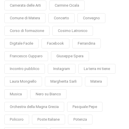
Camerata delle Arti
Carmine Cicala
Comune di Matera
Concerto
Convegno
Corso di formazione
Cosimo Latronico
Digitale Facile
Facebook
Ferrandina
Francesco Cupparo
Giuseppe Spera
Incontro pubblico
Instagram
La terra mi tiene
Laura Mongiello
Margherita Sarli
Matera
Musica
Nero su Bianco
Orchestra della Magna Grecia
Pasquale Pepe
Policoro
Poste Italiane
Potenza