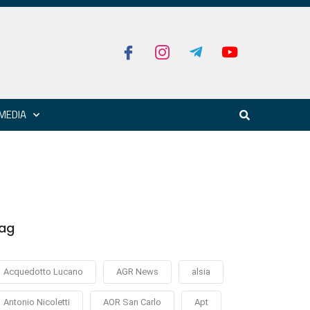
MEDIA
ag
Acquedotto Lucano
AGR News
alsia
Antonio Nicoletti
AOR San Carlo
Apt