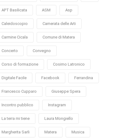
APT Basilicata
ASM
Asp
Caleidoscopio
Camerata delle Arti
Carmine Cicala
Comune di Matera
Concerto
Convegno
Corso di formazione
Cosimo Latronico
Digitale Facile
Facebook
Ferrandina
Francesco Cupparo
Giuseppe Spera
Incontro pubblico
Instagram
La terra mi tiene
Laura Mongiello
Margherita Sarli
Matera
Musica