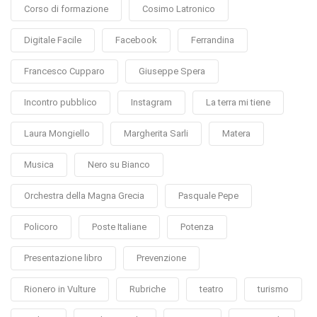
Corso di formazione
Cosimo Latronico
Digitale Facile
Facebook
Ferrandina
Francesco Cupparo
Giuseppe Spera
Incontro pubblico
Instagram
La terra mi tiene
Laura Mongiello
Margherita Sarli
Matera
Musica
Nero su Bianco
Orchestra della Magna Grecia
Pasquale Pepe
Policoro
Poste Italiane
Potenza
Presentazione libro
Prevenzione
Rionero in Vulture
Rubriche
teatro
turismo