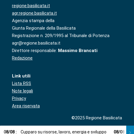
regione.basilicata.it
agr.regione.basilicata.it
Agenzia stampa della
Giunta Regionale della Basilicata
Registrazione n. 209/1995 al Tribunale di Potenza
agr@regione.basilicata.it
Direttore responsabile:
Massimo Brancati
Redazione
Link utili
Lista RSS
Note legali
Privacy
Area riservata
©2025 Regione Basilicata
08
/
08
:
Cupparo su risorse, lavoro, energia e sviluppo
08
/
08
:
L