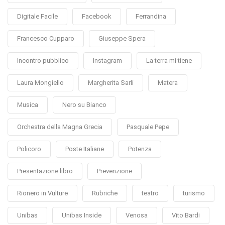
Digitale Facile
Facebook
Ferrandina
Francesco Cupparo
Giuseppe Spera
Incontro pubblico
Instagram
La terra mi tiene
Laura Mongiello
Margherita Sarli
Matera
Musica
Nero su Bianco
Orchestra della Magna Grecia
Pasquale Pepe
Policoro
Poste Italiane
Potenza
Presentazione libro
Prevenzione
Rionero in Vulture
Rubriche
teatro
turismo
Unibas
Unibas Inside
Venosa
Vito Bardi