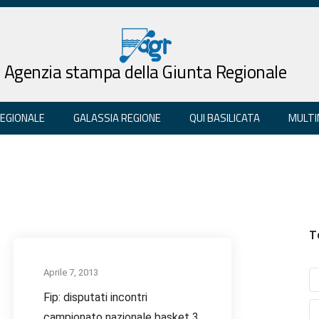
Agenzia stampa della Giunta Regionale
REGIONALE
GALASSIA REGIONE
QUI BASILICATA
MULTI
T
Aprile 7, 2013
Fip: disputati incontri
campionato nazionale basket 3