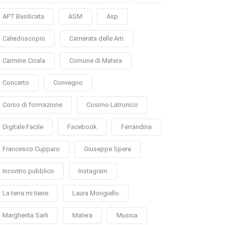
APT Basilicata
ASM
Asp
Caleidoscopio
Camerata delle Arti
Carmine Cicala
Comune di Matera
Concerto
Convegno
Corso di formazione
Cosimo Latronico
Digitale Facile
Facebook
Ferrandina
Francesco Cupparo
Giuseppe Spera
Incontro pubblico
Instagram
La terra mi tiene
Laura Mongiello
Margherita Sarli
Matera
Musica