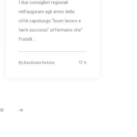
I due consiglieri regionali
nell'augurare agli amici della
città capoluogo “buon lavoro e
tanti successi” affermano che"
Fratelli...
6
By
Basilicata Notizie
02