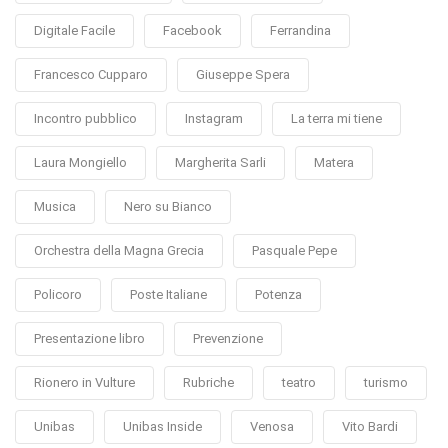
Digitale Facile
Facebook
Ferrandina
Francesco Cupparo
Giuseppe Spera
Incontro pubblico
Instagram
La terra mi tiene
Laura Mongiello
Margherita Sarli
Matera
Musica
Nero su Bianco
Orchestra della Magna Grecia
Pasquale Pepe
Policoro
Poste Italiane
Potenza
Presentazione libro
Prevenzione
Rionero in Vulture
Rubriche
teatro
turismo
Unibas
Unibas Inside
Venosa
Vito Bardi