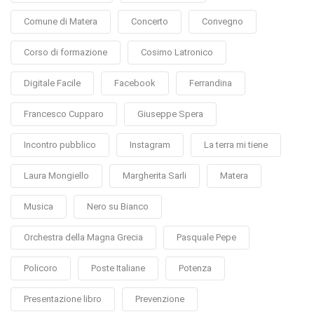
Comune di Matera
Concerto
Convegno
Corso di formazione
Cosimo Latronico
Digitale Facile
Facebook
Ferrandina
Francesco Cupparo
Giuseppe Spera
Incontro pubblico
Instagram
La terra mi tiene
Laura Mongiello
Margherita Sarli
Matera
Musica
Nero su Bianco
Orchestra della Magna Grecia
Pasquale Pepe
Policoro
Poste Italiane
Potenza
Presentazione libro
Prevenzione