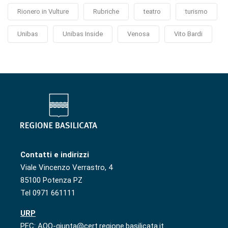
Rionero in Vulture
Rubriche
teatro
turismo
Unibas
Unibas Inside
Venosa
Vito Bardi
Contatti e indirizzi
Viale Vincenzo Verrastro, 4
85100 Potenza PZ
Tel 0971 661111
URP
PEC: AOO-giunta@cert.regione.basilicata.it