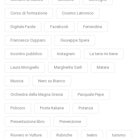
Corso di formazione
Cosimo Latronico
Digitale Facile
Facebook
Ferrandina
Francesco Cupparo
Giuseppe Spera
Incontro pubblico
Instagram
La terra mi tiene
Laura Mongiello
Margherita Sarli
Matera
Musica
Nero su Bianco
Orchestra della Magna Grecia
Pasquale Pepe
Policoro
Poste Italiane
Potenza
Presentazione libro
Prevenzione
Rionero in Vulture
Rubriche
teatro
turismo