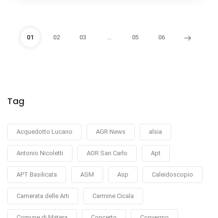
01
02
03
…
05
06
Tag
Acquedotto Lucano
AGR News
alsia
Antonio Nicoletti
AOR San Carlo
Apt
APT Basilicata
ASM
Asp
Caleidoscopio
Camerata delle Arti
Carmine Cicala
Comune di Matera
Concerto
Convegno