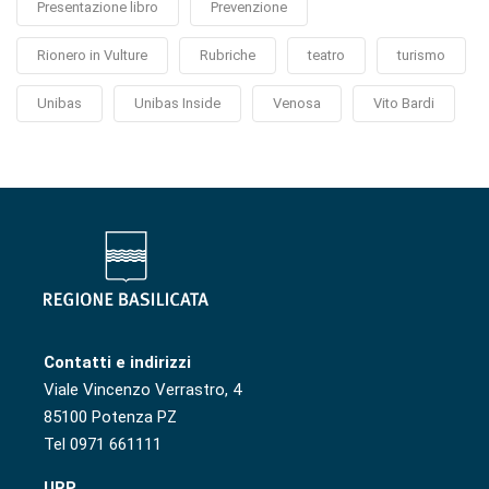
Presentazione libro
Prevenzione
Rionero in Vulture
Rubriche
teatro
turismo
Unibas
Unibas Inside
Venosa
Vito Bardi
Contatti e indirizzi
Viale Vincenzo Verrastro, 4
85100 Potenza PZ
Tel 0971 661111
URP