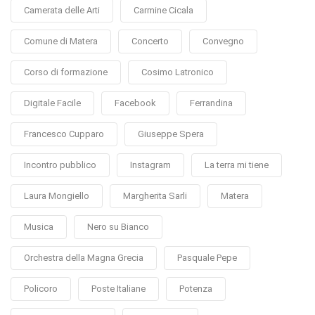
Camerata delle Arti
Carmine Cicala
Comune di Matera
Concerto
Convegno
Corso di formazione
Cosimo Latronico
Digitale Facile
Facebook
Ferrandina
Francesco Cupparo
Giuseppe Spera
Incontro pubblico
Instagram
La terra mi tiene
Laura Mongiello
Margherita Sarli
Matera
Musica
Nero su Bianco
Orchestra della Magna Grecia
Pasquale Pepe
Policoro
Poste Italiane
Potenza