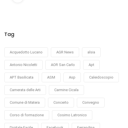
Tag
Acquedotto Lucano
AGR News
alsia
Antonio Nicoletti
AOR San Carlo
Apt
APT Basilicata
ASM
Asp
Caleidoscopio
Camerata delle Arti
Carmine Cicala
Comune di Matera
Concerto
Convegno
Corso di formazione
Cosimo Latronico
Digitale Facile
Facebook
Ferrandina