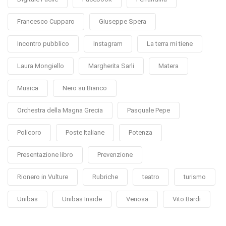
Francesco Cupparo
Giuseppe Spera
Incontro pubblico
Instagram
La terra mi tiene
Laura Mongiello
Margherita Sarli
Matera
Musica
Nero su Bianco
Orchestra della Magna Grecia
Pasquale Pepe
Policoro
Poste Italiane
Potenza
Presentazione libro
Prevenzione
Rionero in Vulture
Rubriche
teatro
turismo
Unibas
Unibas Inside
Venosa
Vito Bardi