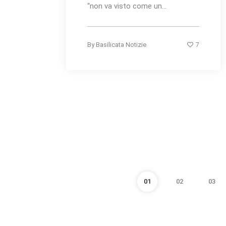
“non va visto come un...
7
By
Basilicata Notizie
01
02
03