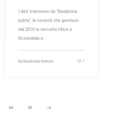
I dati trasmessi da “Basilicata
pulita”, la società che gestisce
dal 2010 la raccolta rifiuti a
Rotondella e...
7
By
Basilicata Notizie
04
05