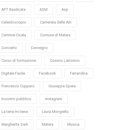
APT Basilicata
ASM
Asp
Caleidoscopio
Camerata delle Arti
Carmine Cicala
Comune di Matera
Concerto
Convegno
Corso di formazione
Cosimo Latronico
Digitale Facile
Facebook
Ferrandina
Francesco Cupparo
Giuseppe Spera
Incontro pubblico
Instagram
La terra mi tiene
Laura Mongiello
Margherita Sarli
Matera
Musica